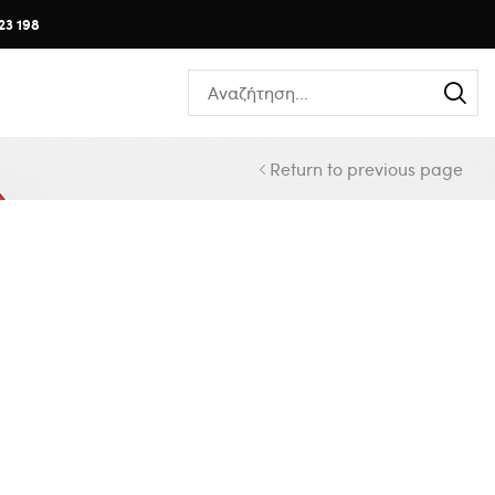
23 198
Return to previous page